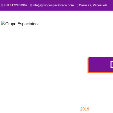
+58 4122908962
info@grupoespacioteca.com
Caracas, Venezuela
2019