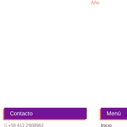
Año
Contacto
Menú
+58 412 2908962
Inicio