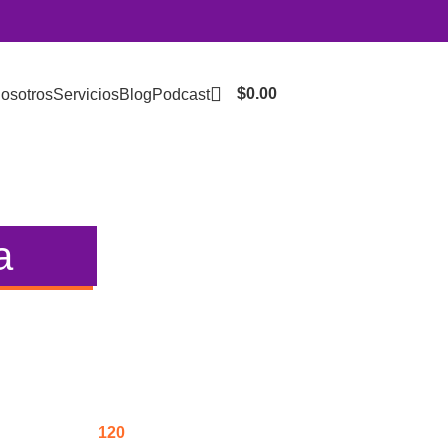
$
0.00
osotros
Servicios
Blog
Podcast
Accede a tu perfil
a
120