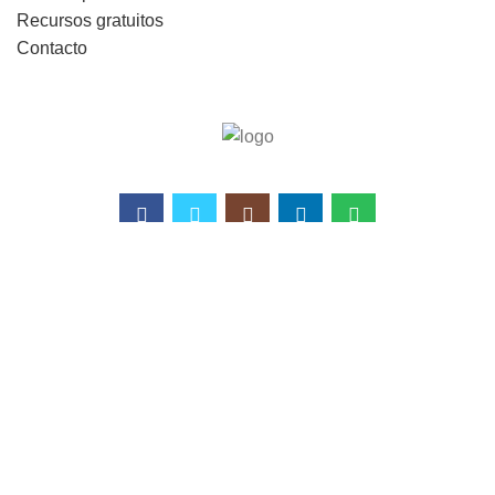
Recursos gratuitos
Contacto
© 2021 Grupo Espacioteca. All rights reserved. Sitio
creado por
tres | ESTUDIO CREATIVO
Perfil
Cursos
Search
Comienza a escribir para mostrar el producto que estás